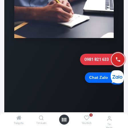
0981 821 633
Chat Zalo
0
Trang chủ
Tìm kiếm
Yêu thích
Tài
khoản