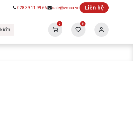
Liên hệ
028 39 11 99 66
sale@vmax.vn
0
0
 kiếm
ức
Tuyển dụng
Vmax Building