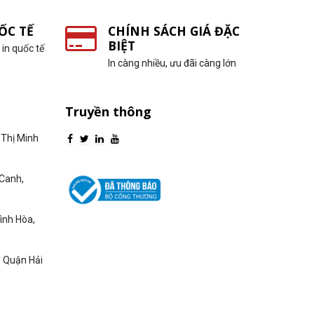
ỐC TẾ
CHÍNH SÁCH GIÁ ĐẶC
BIỆT
in quốc tế
In càng nhiều, ưu đãi càng lớn
Truyền thông
Thị Minh
Canh,
ình Hòa,
, Quận Hải