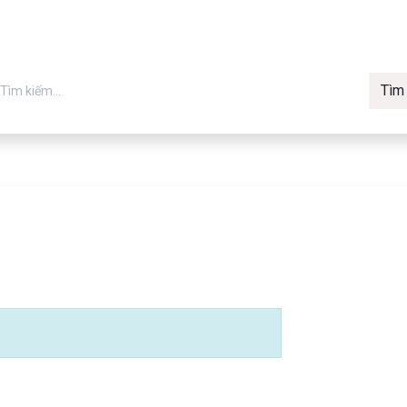
Tìm
in chính hãng
Về Vmax
Tin t
Máy in