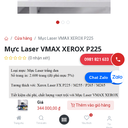
Cửa hàng
Mực Laser VMAX XEROX P225
Mực Laser VMAX XEROX P225
(0 nhận xét)
0981 821 633
Chat Zalo
Giá
Thêm vào giỏ hàng
344.000,00
₫
0
344.000,00
₫
Trang chủ
Tìm kiếm
Yêu thích
Tài
khoản