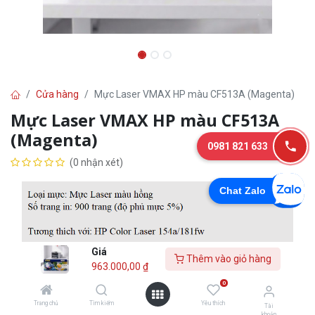
Cửa hàng
Mực Laser VMAX HP màu CF513A (Magenta)
Mực Laser VMAX HP màu CF513A
(Magenta)
0981 821 633
(0 nhận xét)
Chat Zalo
Giá
Thêm vào giỏ hàng
963.000,00
₫
0
Trang chủ
Tìm kiếm
Yêu thích
Tài
963.000,00
₫
khoản