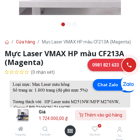
Cửa hàng
Mực Laser VMAX HP màu CF213A (Magenta)
Mực Laser VMAX HP màu CF213A
(Magenta)
0981 821 633
(0 nhận xét)
Chat Zalo
Giá
Thêm vào giỏ hàng
1.724.000,00
₫
0
Trang chủ
Tìm kiếm
Yêu thích
Tài
khoản