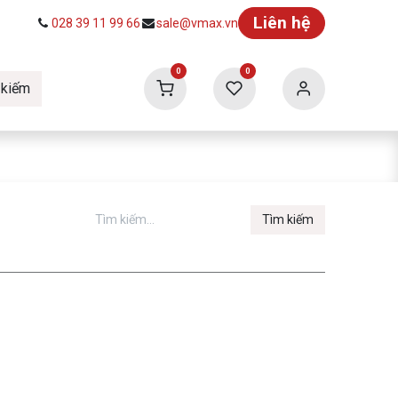
Liên hệ
028 39 11 99 66
sale@vmax.vn
0
0
 kiếm
ức
Tuyển dụng
Vmax Building
Tìm kiếm