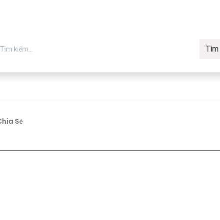
Tìm
in chính hãng
Về Vmax
Tin t
Máy in
Chia Sẻ