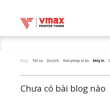
Trang chủ
Mực 
Mực in Vmax
Blog:
Tất cả
Du lịch
Giải pháp in ấn
Máy In
Chưa có bài blog nào