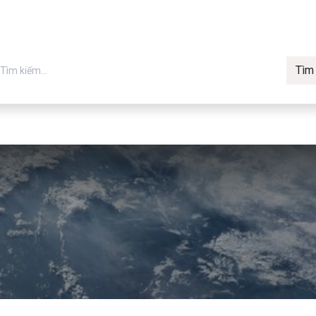
Tìm
in chính hãng
Về Vmax
Tin t
Máy in