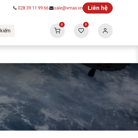
Liên hệ
028 39 11 99 66
sale@vmax.vn
0
0
 kiếm
ức
Tuyển dụng
Vmax Building