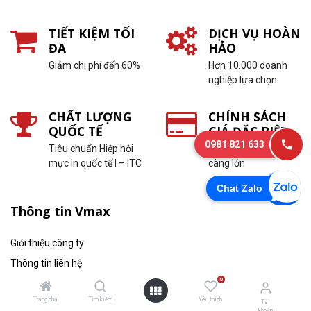
TIẾT KIỆM TỐI
DỊCH VỤ HOÀN
ĐA
HẢO
Giảm chi phí đến 60%
Hơn 10.000 doanh
nghiệp lựa chọn
CHẤT LƯỢNG
CHÍNH SÁCH
QUỐC TẾ
GIÁ ĐẶC BIỆT
0981 821 633
Tiêu chuẩn Hiệp hội
In càng nhiều, ưu đãi
mực in quốc tế I – ITC
càng lớn
Chat Zalo
Thông tin Vmax
Giới thiệu công ty
Thông tin liên hệ
0
Thông tin tuyển dụng
Trang chủ
Tìm kiếm
Yêu thích
Tin tức
Tài
khoản