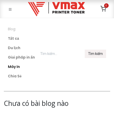
0
Blog:
Tất cả
Du lịch
Tìm kiếm
Giải pháp in ấn
Máy In
Chia Sẻ
Chưa có bài blog nào