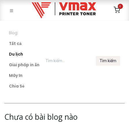
0
Blog:
Tất cả
Du lịch
Tìm kiếm
Giải pháp in ấn
Máy In
Chia Sẻ
Chưa có bài blog nào