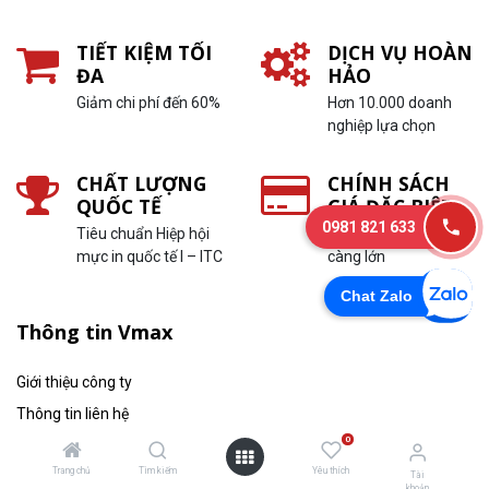
TIẾT KIỆM TỐI
DỊCH VỤ HOÀN
ĐA
HẢO
Giảm chi phí đến 60%
Hơn 10.000 doanh
nghiệp lựa chọn
CHẤT LƯỢNG
CHÍNH SÁCH
QUỐC TẾ
GIÁ ĐẶC BIỆT
0981 821 633
Tiêu chuẩn Hiệp hội
In càng nhiều, ưu đãi
mực in quốc tế I – ITC
càng lớn
Chat Zalo
Thông tin Vmax
Giới thiệu công ty
Thông tin liên hệ
0
Thông tin tuyển dụng
Trang chủ
Tìm kiếm
Yêu thích
Tin tức
Tài
khoản