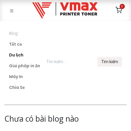
0
Blog:
Tất cả
Du lịch
Tìm kiếm
Giải pháp in ấn
Máy In
Chia Sẻ
Chưa có bài blog nào