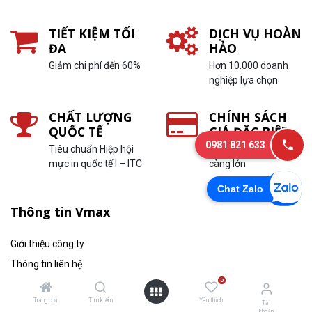
TIẾT KIỆM TỐI
DỊCH VỤ HOÀN
ĐA
HẢO
Giảm chi phí đến 60%
Hơn 10.000 doanh
nghiệp lựa chọn
CHẤT LƯỢNG
CHÍNH SÁCH
QUỐC TẾ
GIÁ ĐẶC BIỆT
0981 821 633
Tiêu chuẩn Hiệp hội
In càng nhiều, ưu đãi
mực in quốc tế I – ITC
càng lớn
Chat Zalo
Thông tin Vmax
Giới thiệu công ty
Thông tin liên hệ
0
Thông tin tuyển dụng
Trang chủ
Tìm kiếm
Yêu thích
Tin tức
Tài
khoản