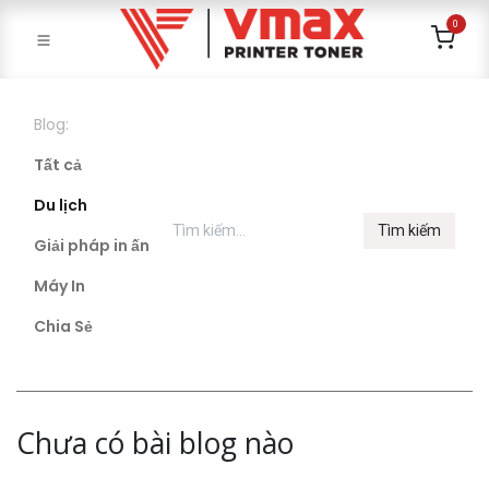
0
Blog:
Tất cả
Du lịch
Tìm kiếm
Giải pháp in ấn
Máy In
Chia Sẻ
Chưa có bài blog nào