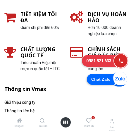
TIẾT KIỆM TỐI
DỊCH VỤ HOÀN
ĐA
HẢO
Giảm chi phí đến 60%
Hơn 10.000 doanh
nghiệp lựa chọn
CHẤT LƯỢNG
CHÍNH SÁCH
QUỐC TẾ
GIÁ ĐẶC BIỆT
0981 821 633
Tiêu chuẩn Hiệp hội
In càng nhiều, ưu đãi
mực in quốc tế I – ITC
càng lớn
Chat Zalo
Thông tin Vmax
Giới thiệu công ty
Thông tin liên hệ
0
Thông tin tuyển dụng
Trang chủ
Tìm kiếm
Yêu thích
Tin tức
Tài
khoản