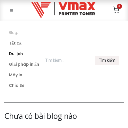
0
Blog:
Tất cả
Du lịch
Tìm kiếm
Giải pháp in ấn
Máy In
Chia Sẻ
Chưa có bài blog nào