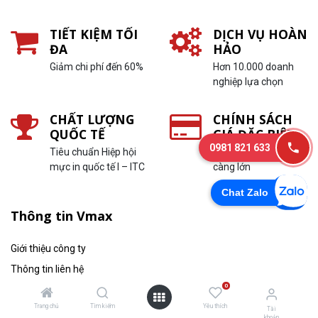
TIẾT KIỆM TỐI
DỊCH VỤ HOÀN
ĐA
HẢO
Giảm chi phí đến 60%
Hơn 10.000 doanh
nghiệp lựa chọn
CHẤT LƯỢNG
CHÍNH SÁCH
QUỐC TẾ
GIÁ ĐẶC BIỆT
0981 821 633
Tiêu chuẩn Hiệp hội
In càng nhiều, ưu đãi
mực in quốc tế I – ITC
càng lớn
Chat Zalo
Thông tin Vmax
Giới thiệu công ty
Thông tin liên hệ
0
Thông tin tuyển dụng
Trang chủ
Tìm kiếm
Yêu thích
Tin tức
Tài
khoản