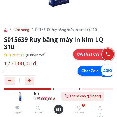
Cửa hàng
S015639 Ruy băng máy in kim LQ 310
S015639 Ruy băng máy in kim LQ
310
0981 821 633
(0 nhận xét)
125.000,00
₫
Chat Zalo
Thêm vào giỏ
Tư
Mua
Giá
Thêm vào giỏ hàng
125.000,00
₫
hàng
vấn
ngay
0
Yêu thích
Trang chủ
Tìm kiếm
Yêu thích
Tài
khoản