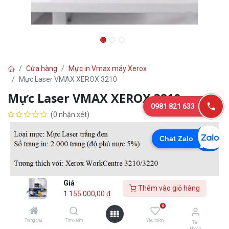
Cửa hàng
Mực in Vmax máy Xerox
Mực Laser VMAX XEROX 3210
Mực Laser VMAX XEROX 3210
0981 821 633
(0 nhận xét)
Chat Zalo
Giá
Thêm vào giỏ hàng
1.155.000,00
₫
0
1.155.000,00
₫
Trang chủ
Tìm kiếm
Yêu thích
Tài
khoản