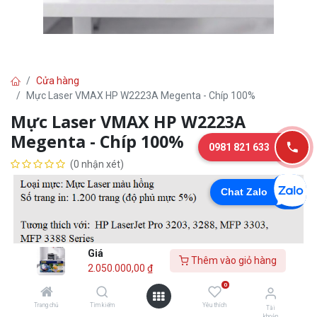
Cửa hàng
Mực Laser VMAX HP W2223A Megenta - Chíp 100%
Mực Laser VMAX HP W2223A
Megenta - Chíp 100%
0981 821 633
(0 nhận xét)
Chat Zalo
Giá
Thêm vào giỏ hàng
2.050.000,00
₫
0
Trang chủ
Tìm kiếm
Yêu thích
Tài
2.050.000,00
₫
khoản