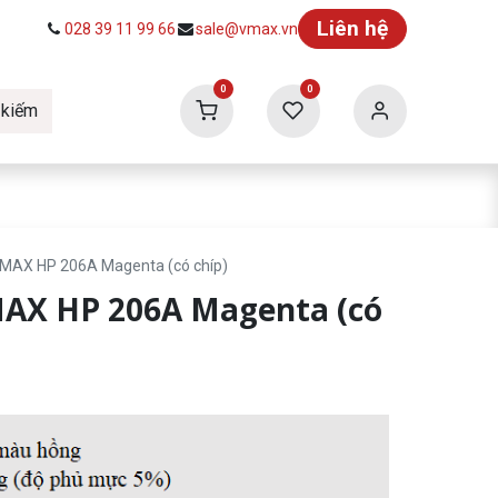
Liên hệ
028 39 11 99 66
sale@vmax.vn
0
0
 kiếm
ức
Tuyển dụng
Vmax Building
MAX HP 206A Magenta (có chíp)
AX HP 206A Magenta (có