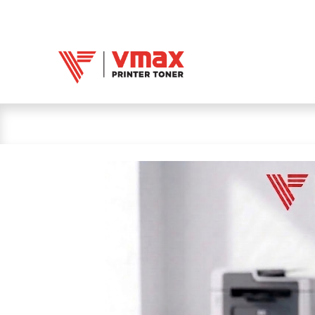
Trang chủ
Mực 
Mực in Vmax