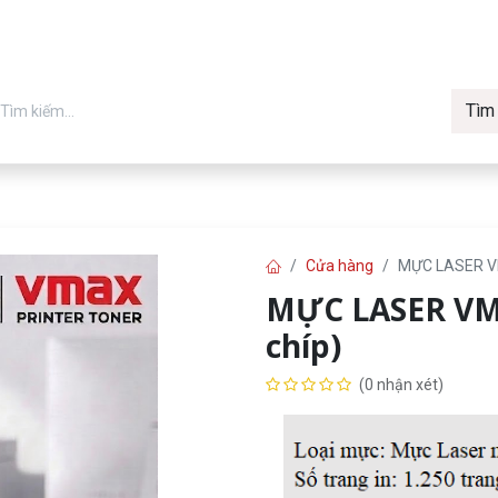
Tìm
in chính hãng
Về Vmax
Tin t
Máy in
Cửa hàng
MỰC LASER V
MỰC LASER VM
chíp)
(0 nhận xét)