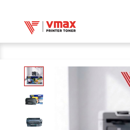
Trang chủ
Mực 
Mực in Vmax