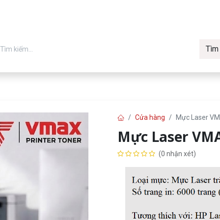
Tìm
in chính hãng
Về Vmax
Tin t
Máy in
Cửa hàng
Mực Laser V
Mực Laser VM
(0 nhận xét)