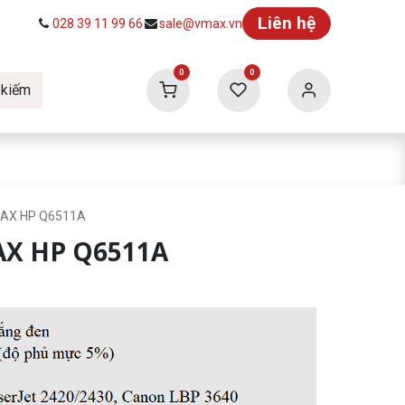
Liên hệ
028 39 11 99 66
sale@vmax.vn
0
0
 kiếm
ức
Tuyển dụng
Vmax Building
MAX HP Q6511A
AX HP Q6511A