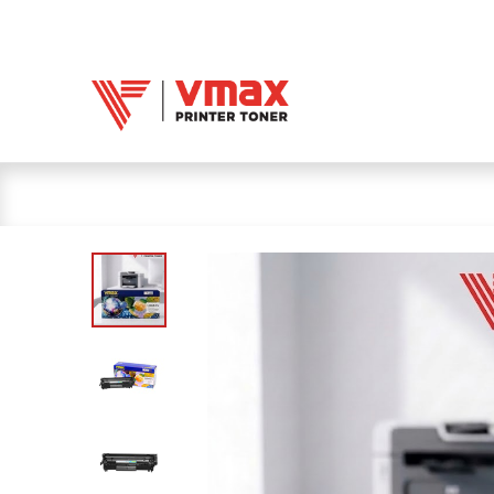
Trang chủ
Mực 
Mực in Vmax