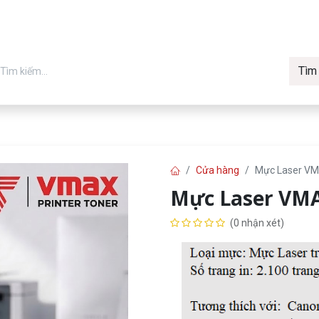
Tìm
in chính hãng
Về Vmax
Tin t
Máy in
Cửa hàng
Mực Laser V
Mực Laser VM
(0 nhận xét)