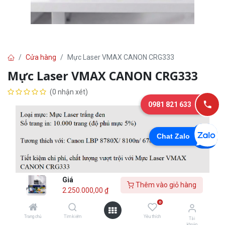
Cửa hàng
Mực Laser VMAX CANON CRG333
Mực Laser VMAX CANON CRG333
(0 nhận xét)
0981 821 633
Chat Zalo
Giá
Thêm vào giỏ hàng
2.250.000,00
₫
2.250.000,00
₫
0
Trang chủ
Tìm kiếm
Yêu thích
Tài
khoản