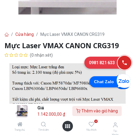
Cửa hàng
Mực Laser VMAX CANON CRG319
Mực Laser VMAX CANON CRG319
(0 nhận xét)
0981 821 633
Chat Zalo
Giá
Thêm vào giỏ hàng
1.142.000,00
₫
1.142.000,00
₫
0
Trang chủ
Tìm kiếm
Yêu thích
Tài
khoản