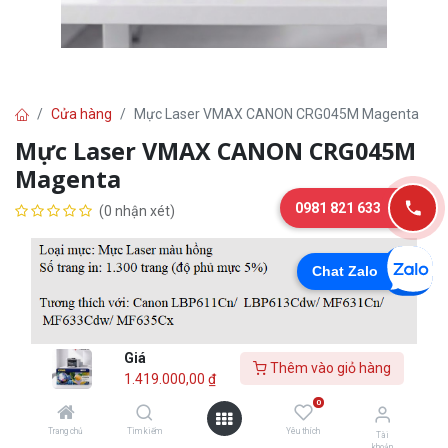
Cửa hàng
Mực Laser VMAX CANON CRG045M Magenta
Mực Laser VMAX CANON CRG045M
Magenta
0981 821 633
(0 nhận xét)
Chat Zalo
Giá
Thêm vào giỏ hàng
1.419.000,00
₫
0
1.419.000,00
₫
Trang chủ
Tìm kiếm
Yêu thích
Tài
khoản