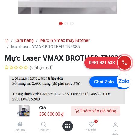
Cửa hàng
Mực in Vmax máy Brother
Mực Laser VMAX BROTHER TN2385
Mực Laser VMAX BROTHER TN2385
0981 821 633
(0 nhận xét)
Chat Zalo
Giá
Thêm vào giỏ hàng
356.000,00
₫
0
Trang chủ
Tìm kiếm
Yêu thích
356.000,00
₫
Tài
khoản