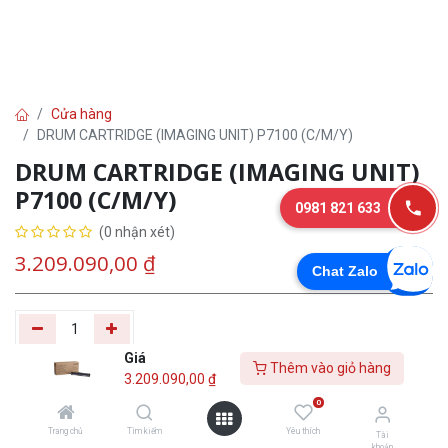
Cửa hàng
DRUM CARTRIDGE (IMAGING UNIT) P7100 (C/M/Y)
DRUM CARTRIDGE (IMAGING UNIT)
P7100 (C/M/Y)
0981 821 633
(0 nhận xét)
3.209.090,00
₫
Chat Zalo
Giá
Thêm vào giỏ hàng
Thêm vào giỏ
Tư
Mua
3.209.090,00
₫
hàng
vấn
ngay
0
Trang chủ
Tìm kiếm
Yêu thích
Tài
Yêu thích
khoản