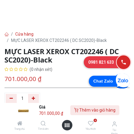
Cửa hàng
MỰC LASER XEROX CT202246 ( DC SC2020)-Black
MỰC LASER XEROX CT202246 ( DC
SC2020)-Black
0981 821 633
(0 nhận xét)
701.000,00
₫
Chat Zalo
Giá
Thêm vào giỏ hàng
Thêm vào giỏ
Tư
Mua
701.000,00
₫
hàng
vấn
ngay
0
Trang chủ
Tìm kiếm
Yêu thích
Tài
Yêu thích
khoản