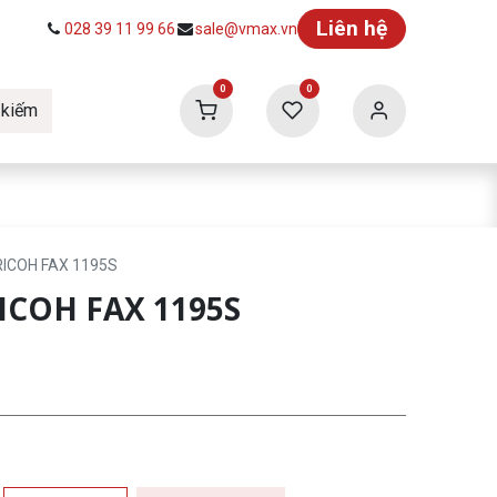
Liên hệ
028 39 11 99 66
sale@vmax.vn
0
0
 kiếm
ức
Tuyển dụng
Vmax Building
RICOH FAX 1195S
ICOH FAX 1195S