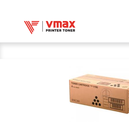
Trang chủ
Mực 
Mực in Vmax