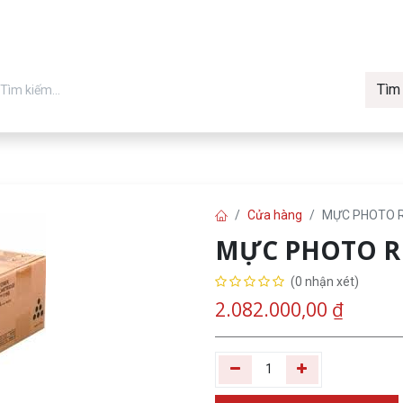
Tìm
in chính hãng
Về Vmax
Tin t
Máy in
Cửa hàng
MỰC PHOTO 
MỰC PHOTO R
(0 nhận xét)
2.082.000,00
₫