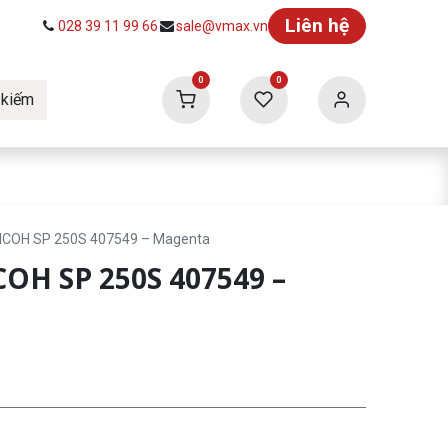
Liên hệ
028 39 11 99 66
sale@vmax.vn
0
0
 kiếm
ức
Tuyển dụng
Vmax Building
COH SP 250S 407549 – Magenta
OH SP 250S 407549 –