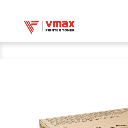
Trang chủ
Mực 
Mực in Vmax