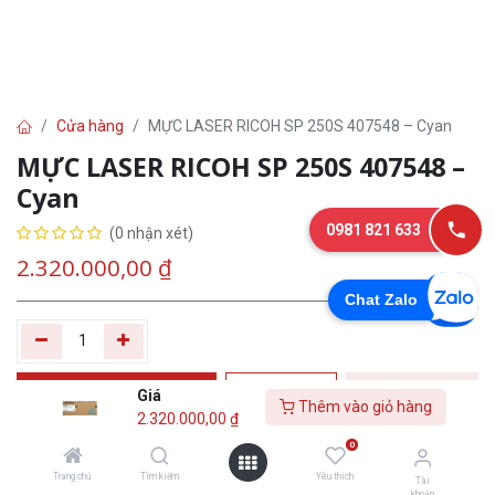
Cửa hàng
MỰC LASER RICOH SP 250S 407548 – Cyan
MỰC LASER RICOH SP 250S 407548 –
Cyan
0981 821 633
(0 nhận xét)
2.320.000,00
₫
Chat Zalo
Thêm vào giỏ
Tư
Mua
Giá
Thêm vào giỏ hàng
2.320.000,00
₫
hàng
vấn
ngay
0
Yêu thích
Trang chủ
Tìm kiếm
Yêu thích
Tài
khoản