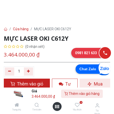
Cửa hàng
MỰC LASER OKI C612Y
MỰC LASER OKI C612Y
(0 nhận xét)
0981 821 633
3.464.000,00
₫
Chat Zalo
Thêm vào giỏ
Tư
Mua
hàng
vấn
ngay
Giá
Thêm vào giỏ hàng
3.464.000,00
₫
Yêu thích
0
Trang chủ
Tìm kiếm
Yêu thích
Tài
khoản