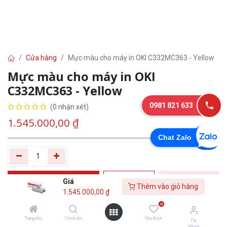
Cửa hàng
Mực màu cho máy in OKI C332MC363 - Yellow
Mực màu cho máy in OKI
C332MC363 - Yellow
0981 821 633
(0 nhận xét)
1.545.000,00
₫
Chat Zalo
Thêm vào giỏ
Tư
Mua
Giá
Thêm vào giỏ hàng
1.545.000,00
₫
hàng
vấn
ngay
0
Yêu thích
Trang chủ
Tìm kiếm
Yêu thích
Tài
khoản