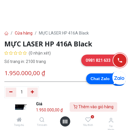
Cửa hàng
MỰC LASER HP 416A Black
MỰC LASER HP 416A Black
(0 nhận xét)
0981 821 633
Số trang in: 2100 trang
1.950.000,00
₫
Chat Zalo
Giá
Thêm vào giỏ
Tư
Mua
Thêm vào giỏ hàng
1.950.000,00
₫
hàng
vấn
ngay
0
Trang chủ
Tìm kiếm
Yêu thích
Yêu thích
Tài
khoản