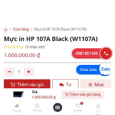
Cửa hàng
Mực in HP 107A Black (W1107A)
Mực in HP 107A Black (W1107A)
(0 nhận xét)
0981 821 633
1.000.000,00
₫
Chat Zalo
Thêm vào giỏ
Tư
Mua
hàng
vấn
ngay
Giá
Thêm vào giỏ hàng
1.000.000,00
₫
Yêu thích
0
Trang chủ
Tìm kiếm
Yêu thích
Tài
khoản