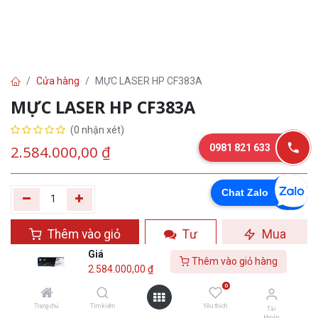
Cửa hàng
MỰC LASER HP CF383A
MỰC LASER HP CF383A
(0 nhận xét)
0981 821 633
2.584.000,00
₫
Chat Zalo
Thêm vào giỏ
Tư
Mua
hàng
vấn
ngay
Giá
Thêm vào giỏ hàng
2.584.000,00
₫
Yêu thích
0
Trang chủ
Tìm kiếm
Yêu thích
Tài
khoản