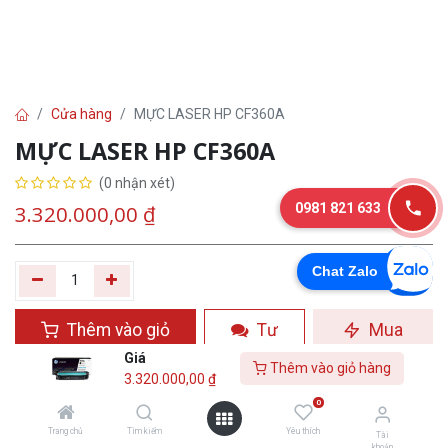
Cửa hàng
MỰC LASER HP CF360A
MỰC LASER HP CF360A
(0 nhận xét)
0981 821 633
3.320.000,00
₫
Chat Zalo
Thêm vào giỏ
Tư
Mua
hàng
vấn
ngay
Giá
Thêm vào giỏ hàng
3.320.000,00
₫
Yêu thích
0
Trang chủ
Tìm kiếm
Yêu thích
Tài
khoản