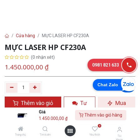
Cửa hàng
MỰC LASER HP CF230A
MỰC LASER HP CF230A
(0 nhận xét)
0981 821 633
1.450.000,00
₫
Chat Zalo
Thêm vào giỏ
Tư
Mua
hàng
vấn
ngay
Giá
Thêm vào giỏ hàng
1.450.000,00
₫
Yêu thích
0
Trang chủ
Tìm kiếm
Yêu thích
Tài
khoản