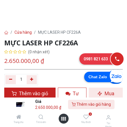
Cửa hàng
MỰC LASER HP CF226A
MỰC LASER HP CF226A
(0 nhận xét)
0981 821 633
2.650.000,00
₫
Chat Zalo
Thêm vào giỏ
Tư
Mua
hàng
vấn
ngay
Giá
Thêm vào giỏ hàng
2.650.000,00
₫
Yêu thích
0
Trang chủ
Tìm kiếm
Yêu thích
Tài
khoản