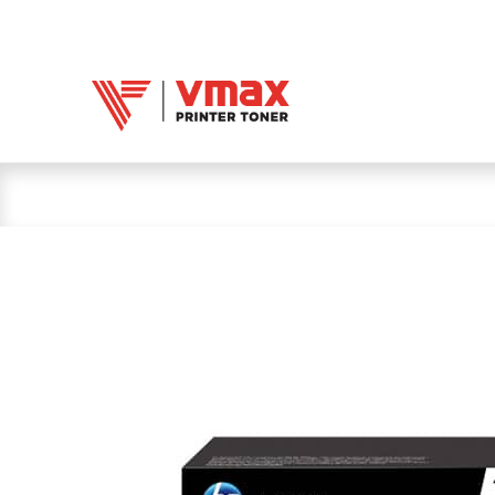
Trang chủ
Mực 
Mực in Vmax