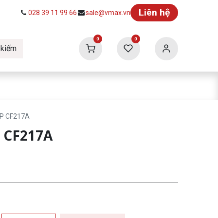
Liên hệ
028 39 11 99 66
sale@vmax.vn
0
0
 kiếm
ức
Tuyển dụng
Vmax Building
HP CF217A
 CF217A