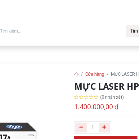
Tìm
in chính hãng
Về Vmax
Tin t
Máy in
Cửa hàng
MỰC LASER 
MỰC LASER HP
(0 nhận xét)
1.400.000,00
₫