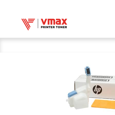
Trang chủ
Mực 
Mực in Vmax