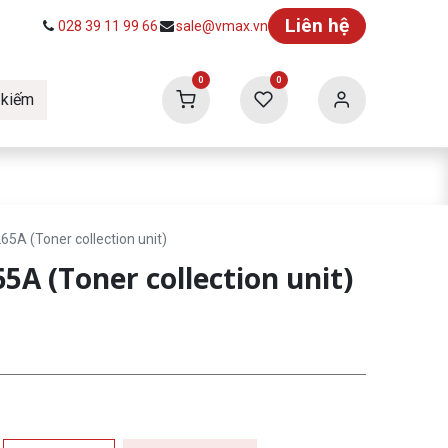
Liên hệ
028 39 11 99 66
sale@vmax.vn
0
0
 kiếm
ức
Tuyển dụng
Vmax Building
65A (Toner collection unit)
5A (Toner collection unit)