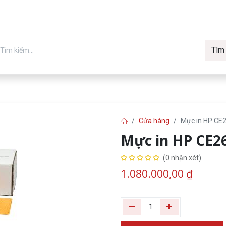
Tìm
in chính hãng
Về Vmax
Tin t
Máy in
Cửa hàng
Mực in HP CE2
Mực in HP CE26
(0 nhận xét)
1.080.000,00
₫