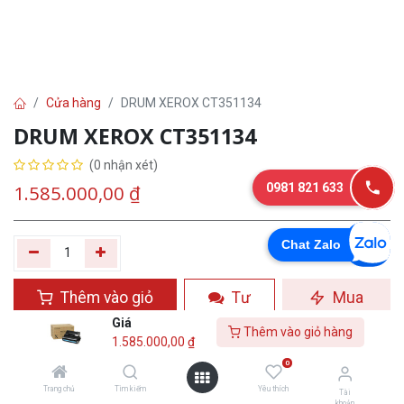
Cửa hàng
DRUM XEROX CT351134
DRUM XEROX CT351134
(0 nhận xét)
0981 821 633
1.585.000,00
₫
Chat Zalo
Thêm vào giỏ
Tư
Mua
hàng
vấn
ngay
Giá
Thêm vào giỏ hàng
1.585.000,00
₫
Yêu thích
0
Trang chủ
Tìm kiếm
Yêu thích
Tài
khoản