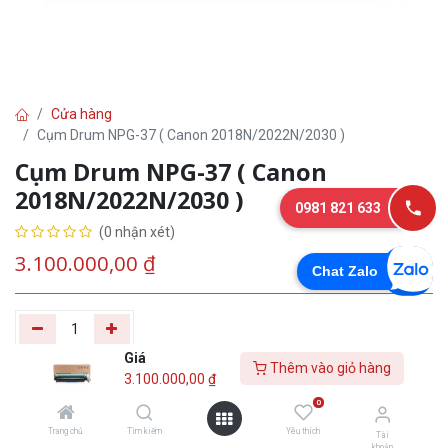
Cửa hàng
Cụm Drum NPG-37 ( Canon 2018N/2022N/2030 )
Cụm Drum NPG-37 ( Canon
2018N/2022N/2030 )
0981 821 633
(0 nhận xét)
3.100.000,00
₫
Chat Zalo
Giá
Thêm vào giỏ hàng
Thêm vào giỏ
Tư
Mua
3.100.000,00
₫
hàng
vấn
ngay
0
Trang chủ
Tìm kiếm
Yêu thích
Tài
Yêu thích
khoản