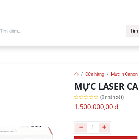
Tìm
in chính hãng
Về Vmax
Tin t
Máy in
Cửa hàng
Mực in Canon
MỰC LASER C
(0 nhận xét)
1.500.000,00
₫