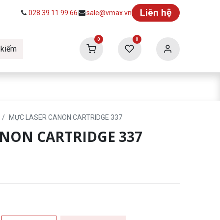
Liên hệ
028 39 11 99 66
sale@vmax.vn
0
0
 kiếm
ức
Tuyển dụng
Vmax Building
MỰC LASER CANON CARTRIDGE 337
ANON CARTRIDGE 337