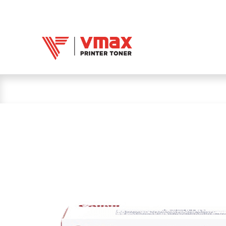
Trang chủ
Mực 
Mực in Vmax