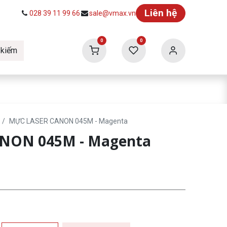
Liên hệ
028 39 11 99 66
sale@vmax.vn
0
0
 kiếm
ức
Tuyển dụng
Vmax Building
MỰC LASER CANON 045M - Magenta
ANON 045M - Magenta