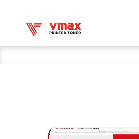
Trang chủ
Mực 
Mực in Vmax