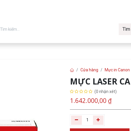
Tìm
in chính hãng
Về Vmax
Tin t
Máy in
Cửa hàng
Mực in Canon
MỰC LASER C
(0 nhận xét)
1.642.000,00
₫