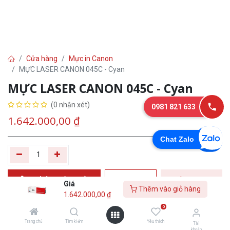
Cửa hàng
Mực in Canon
MỰC LASER CANON 045C - Cyan
MỰC LASER CANON 045C - Cyan
(0 nhận xét)
0981 821 633
1.642.000,00
₫
Chat Zalo
Thêm vào giỏ
Tư
Mua
Giá
Thêm vào giỏ hàng
hàng
vấn
ngay
1.642.000,00
₫
0
Yêu thích
Trang chủ
Tìm kiếm
Yêu thích
Tài
khoản