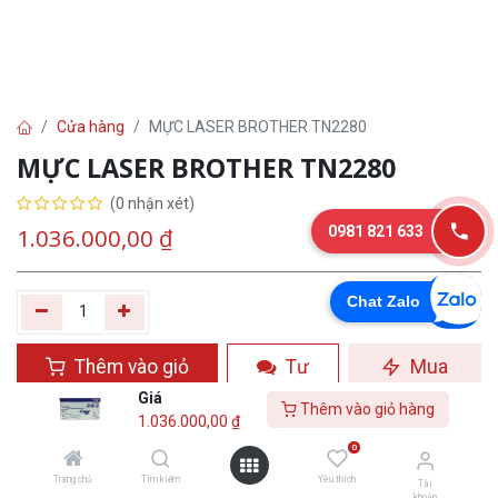
Cửa hàng
MỰC LASER BROTHER TN2280
MỰC LASER BROTHER TN2280
(0 nhận xét)
0981 821 633
1.036.000,00
₫
Chat Zalo
Thêm vào giỏ
Tư
Mua
hàng
vấn
ngay
Giá
Thêm vào giỏ hàng
1.036.000,00
₫
Yêu thích
0
Trang chủ
Tìm kiếm
Yêu thích
Tài
khoản