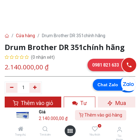
Cửa hàng
Drum Brother DR 351chính hãng
Drum Brother DR 351chính hãng
(0 nhận xét)
0981 821 633
2.140.000,00
₫
Chat Zalo
Thêm vào giỏ
Tư
Mua
hàng
vấn
ngay
Giá
Thêm vào giỏ hàng
2.140.000,00
₫
Yêu thích
0
Trang chủ
Tìm kiếm
Yêu thích
Tài
khoản