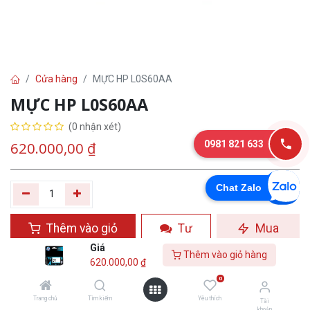
Cửa hàng
MỰC HP L0S60AA
MỰC HP L0S60AA
(0 nhận xét)
0981 821 633
620.000,00
₫
Chat Zalo
Thêm vào giỏ
Tư
Mua
hàng
vấn
ngay
Giá
Thêm vào giỏ hàng
620.000,00
₫
Yêu thích
0
Trang chủ
Tìm kiếm
Yêu thích
Tài
khoản