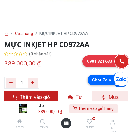
Cửa hàng
MỰC INKJET HP CD972AA
MỰC INKJET HP CD972AA
(0 nhận xét)
0981 821 633
389.000,00
₫
Chat Zalo
Thêm vào giỏ
Tư
Mua
hàng
vấn
ngay
Giá
Thêm vào giỏ hàng
389.000,00
₫
Yêu thích
0
Trang chủ
Tìm kiếm
Yêu thích
Tài
khoản