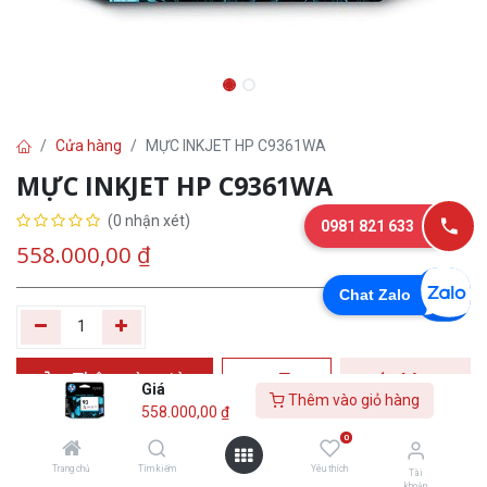
Cửa hàng
MỰC INKJET HP C9361WA
MỰC INKJET HP C9361WA
(0 nhận xét)
0981 821 633
558.000,00
₫
Chat Zalo
Thêm vào giỏ
Tư
Mua
Giá
Thêm vào giỏ hàng
hàng
vấn
ngay
558.000,00
₫
0
Yêu thích
Trang chủ
Tìm kiếm
Yêu thích
Tài
khoản