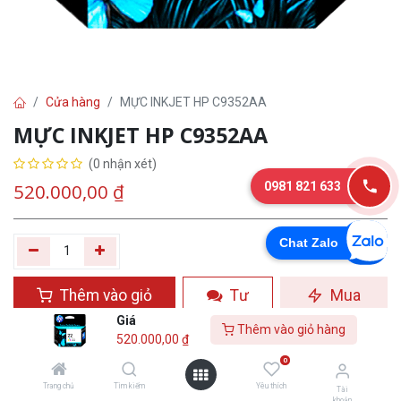
Cửa hàng
MỰC INKJET HP C9352AA
MỰC INKJET HP C9352AA
(0 nhận xét)
0981 821 633
520.000,00
₫
Chat Zalo
Thêm vào giỏ
Tư
Mua
hàng
vấn
ngay
Giá
Thêm vào giỏ hàng
520.000,00
₫
Yêu thích
0
Trang chủ
Tìm kiếm
Yêu thích
Tài
khoản