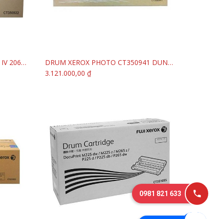
CỤM DRUM XEROX PHOTO DC IV 2060/3060/3065
DRUM XEROX PHOTO CT350941 DUNG CHO XEROX DC IV 4070/5070
Thêm vào giỏ hàng
3.121.000,00
₫
0981 821 633