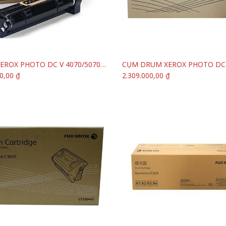
DRUM XEROX PHOTO DC V 4070/5070 (CT351061)
Thêm vào giỏ hàng
Thêm vào giỏ hàng
0,00
₫
2.309.000,00
₫