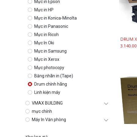
Mực in Epson
Mực in HP
Mực in Konica-Minolta
Mực in Panasonic
Mực in Ricoh
Mực In Oki
3.140.00
Mực in Samsung
Mực in Xerox
Mực photocopy
Băng nhãn in (Tape)
Drum chính hãng
Linh kiện máy
VMAX BUILDING
mực chính
Máy In Văn phòng
Khoảng giá