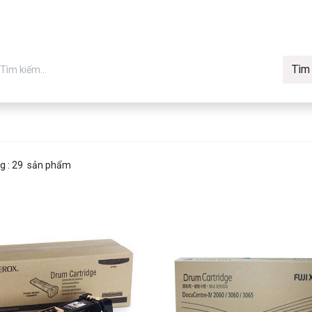
Tìm
in chính hãng
Về Vmax
Tin t
Máy in
ng
: 29 sản phẩm