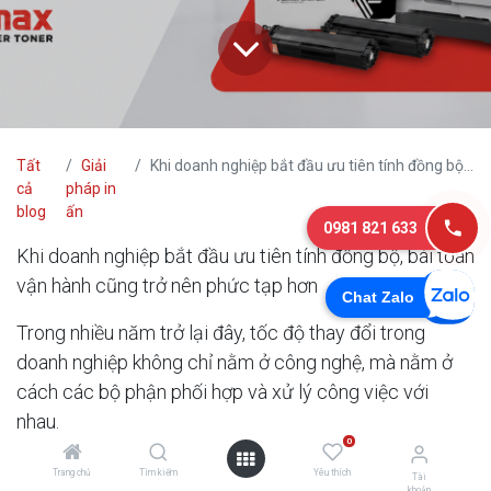
Tất
Giải
Khi doanh nghiệp bắt đầu ưu tiên tính đồng bộ, bài toán vận hành cũng trở nên phức tạp hơn
cả
pháp in
blog
ấn
0981 821 633
Khi doanh nghiệp bắt đầu ưu tiên tính đồng bộ, bài toán
vận hành cũng trở nên phức tạp hơn
Chat Zalo
Trong nhiều năm trở lại đây, tốc độ thay đổi trong
doanh nghiệp không chỉ nằm ở công nghệ, mà nằm ở
cách các bộ phận phối hợp và xử lý công việc với
nhau.
0
Trước đây, nhiều doanh nghiệp có thể vận hành theo
Trang chủ
Tìm kiếm
Yêu thích
Tài
khoản