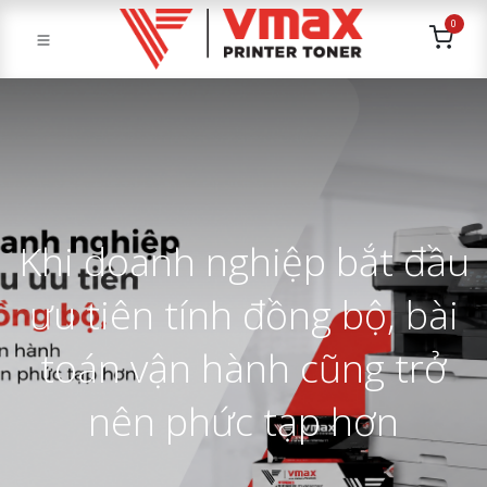
0
Khi doanh nghiệp bắt đầu
ưu tiên tính đồng bộ, bài
toán vận hành cũng trở
nên phức tạp hơn